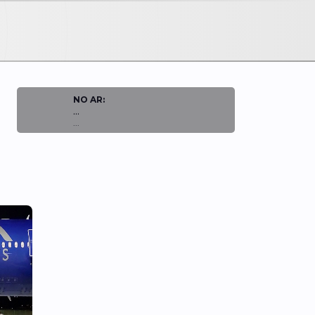
NO AR:
...
...