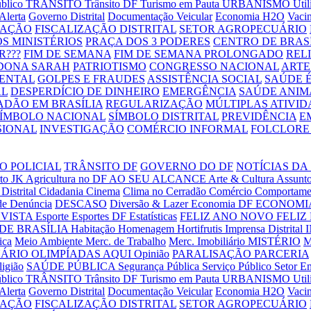
úblico
TRÂNSITO
Trânsito DF
Turismo em Pauta
URBANISMO
Uti
Alerta
Governo Distrital
Documentação Veicular
Economia H2O
Vaci
RAÇÃO
FISCALIZAÇÃO DISTRITAL
SETOR AGROPECUÁRIO
S MINISTÉRIOS
PRAÇA DOS 3 PODERES
CENTRO DE BRAS
R???
FIM DE SEMANA
FIM DE SEMANA PROLONGADO
REL
DONA SARAH
PATRIOTISMO
CONGRESSO NACIONAL
ARTE
ENTAL
GOLPES E FRAUDES
ASSISTÊNCIA SOCIAL
SAÚDE É
AL
DESPERDÍCIO DE DINHEIRO
EMERGÊNCIA
SAÚDE ANIM
ADÃO EM BRASÍLIA
REGULARIZAÇÃO
MÚLTIPLAS ATIVID
SÍMBOLO NACIONAL
SÍMBOLO DISTRITAL
PREVIDÊNCIA
E
SIONAL
INVESTIGAÇÃO
COMÉRCIO INFORMAL
FOLCLORE 
O POLICIAL
TRÂNSITO DF
GOVERNO DO DF
NOTÍCIAS DA
to JK
Agricultura no DF
AO SEU ALCANCE
Arte & Cultura
Assunto
Distrital
Cidadania
Cinema
Clima no Cerradão
Comércio
Comportame
de
Denúncia
DESCASO
Diversão & Lazer
Economia DF
ECONOMIA
VISTA
Esporte
Esportes DF
Estatísticas
FELIZ ANO NOVO
FELIZ
DE BRASÍLIA
Habitação
Homenagem
Hortifrutis
Imprensa Distrital
ica
Meio Ambiente
Merc. de Trabalho
Merc. Imobiliário
MISTÉRIO
M
UÁRIO
OLIMPÍADAS AQUI
Opinião
PARALISAÇÃO
PARCERIA
ligião
SAÚDE PÚBLICA
Segurança Pública
Serviço Público
Setor E
úblico
TRÂNSITO
Trânsito DF
Turismo em Pauta
URBANISMO
Uti
Alerta
Governo Distrital
Documentação Veicular
Economia H2O
Vaci
RAÇÃO
FISCALIZAÇÃO DISTRITAL
SETOR AGROPECUÁRIO