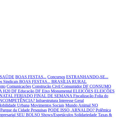
 SAÚDE
BOAS FESTAS...
Concursos
ESTRANHANDO-SE...
s Sindicais
BOAS FESTAS...
BRASÍLIA RURAL
nto
Comunicações
Construção Civil
Consumidor DF
CONSUMO
 H20 DF
Educação DF
Eixo Monumental
ELEIÇÕES
ELEIÇÕES
 NATAL
FERIADO
FINAL DE SEMANA
Fiscalização
Folia do
INCOMPETÊNCIA?
Infraestrutura
Interesse Geral
obilidade Urbana
Movimentos Sociais
Mundo Animal
NO
Parque da Cidade
Pesquisas
PODE ISSO, ARNALDO?
Polêmica
mpresarial
SEU BOLSO
Shows/Espetáculos
Solidariedade
Taxas &