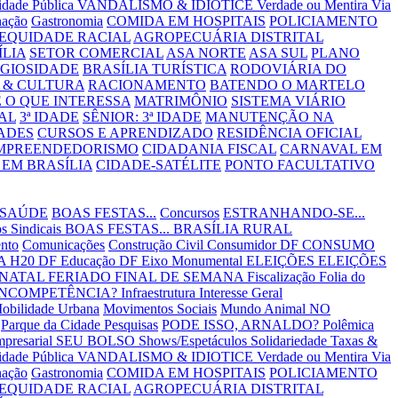
lidade Pública
VANDALISMO & IDIOTICE
Verdade ou Mentira
Via
nação
Gastronomia
COMIDA EM HOSPITAIS
POLICIAMENTO
EQUIDADE RACIAL
AGROPECUÁRIA DISTRITAL
ÍLIA
SETOR COMERCIAL
ASA NORTE
ASA SUL
PLANO
IGIOSIDADE
BRASÍLIA TURÍSTICA
RODOVIÁRIA DO
 & CULTURA
RACIONAMENTO
BATENDO O MARTELO
 O QUE INTERESSA
MATRIMÔNIO
SISTEMA VIÁRIO
AL
3ª IDADE
SÊNIOR: 3ª IDADE
MANUTENÇÃO NA
ADES
CURSOS E APRENDIZADO
RESIDÊNCIA OFICIAL
MPREENDEDORISMO
CIDADANIA FISCAL
CARNAVAL EM
EM BRASÍLIA
CIDADE-SATÉLITE
PONTO FACULTATIVO
 SAÚDE
BOAS FESTAS...
Concursos
ESTRANHANDO-SE...
s Sindicais
BOAS FESTAS...
BRASÍLIA RURAL
nto
Comunicações
Construção Civil
Consumidor DF
CONSUMO
 H20 DF
Educação DF
Eixo Monumental
ELEIÇÕES
ELEIÇÕES
 NATAL
FERIADO
FINAL DE SEMANA
Fiscalização
Folia do
INCOMPETÊNCIA?
Infraestrutura
Interesse Geral
obilidade Urbana
Movimentos Sociais
Mundo Animal
NO
Parque da Cidade
Pesquisas
PODE ISSO, ARNALDO?
Polêmica
mpresarial
SEU BOLSO
Shows/Espetáculos
Solidariedade
Taxas &
lidade Pública
VANDALISMO & IDIOTICE
Verdade ou Mentira
Via
nação
Gastronomia
COMIDA EM HOSPITAIS
POLICIAMENTO
EQUIDADE RACIAL
AGROPECUÁRIA DISTRITAL