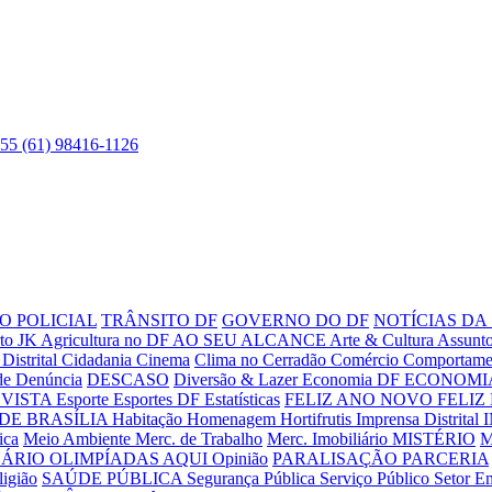
55 (61) 98416-1126
O POLICIAL
TRÂNSITO DF
GOVERNO DO DF
NOTÍCIAS DA
to JK
Agricultura no DF
AO SEU ALCANCE
Arte & Cultura
Assunto
Distrital
Cidadania
Cinema
Clima no Cerradão
Comércio
Comportame
de
Denúncia
DESCASO
Diversão & Lazer
Economia DF
ECONOMIA
VISTA
Esporte
Esportes DF
Estatísticas
FELIZ ANO NOVO
FELIZ
DE BRASÍLIA
Habitação
Homenagem
Hortifrutis
Imprensa Distrital
ica
Meio Ambiente
Merc. de Trabalho
Merc. Imobiliário
MISTÉRIO
M
UÁRIO
OLIMPÍADAS AQUI
Opinião
PARALISAÇÃO
PARCERIA
ligião
SAÚDE PÚBLICA
Segurança Pública
Serviço Público
Setor E