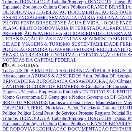
Tributos
TECNOLOGIA
Trabalho/Emprego
TRAGÉDIA
Transp. P
Esplanada
Zoológico
Cultura
Obras Públicas
GRANDE BRASÍLIA
DE RODOVIAS
LEGISLAÇÃO
DOCUMENTAÇÃO
RESTAU
ASSISTENCIALISMO
SEMANA DA PÁTRIA
ESPLANADA DO
PILOTO
FESTA BRASILIENSE
ÁGUA É VIDA...
O QUE FAZE
PLANO PILOTO
RODOVIÁRIA INTERESTADUAL
PARQUE 
PREVENÇÃO & PATRULHA
SOLIDARIEDADE GOVERNAM
URBANIZAÇÃO
RUAS E AVENIDAS
MOVIMENTO SINDIC
CIDADE
VIAGENS & TURISMO
SUSTENTABILIDADE
FERI
POLUIÇÃO SONORA
GOVERNO FEDERAL
RECICLANDO
BRASÍLIA
TRABALHO INFORMAL
CAPACITAÇÃO PROFIS
NOTÍCIAS DA CAPITAL FEDERAL
CATEGORIAS
Todas
JUSTIÇA EM PAUTA
SEGURANÇA PÚBLICA
REGISTR
Abastecimento
ABUSOS & ABSURDOS
Adm. Pública DF
Aeropor
BRINCADEIRA
BUROCRACIA
CASA&DECORAÇÃO
Câmara 
CANDANGO
CORPO DE BOMBEIROS
Cotidiano DF
Curiosida
Empresas/Veículos
Empresários
Entidades
ENTORNO SUL
ENTRE
Momo
Gastronomia DF
Gente que é Notícia
Governo do DF
GRAN
IRREGULARIDADES
Limpeza Urbana
Loteria
Manifestações
Mús
"QUADRILÁTERO"
Notícias da Saúde
Notícias de Cultura
OBIT
Política
Política Local
Prest. de Serviços
Protesto
Registro Policial
Re
Tributos
TECNOLOGIA
Trabalho/Emprego
TRAGÉDIA
Transp. P
Esplanada
Zoológico
Cultura
Obras Públicas
GRANDE BRASÍLIA
DE RODOVIAS
LEGISLAÇÃO
DOCUMENTAÇÃO
RESTAU