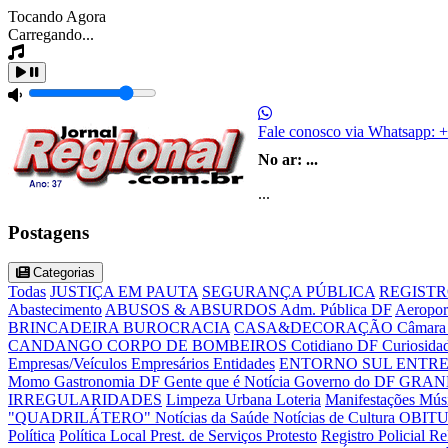
Tocando Agora
Carregando...
Fale conosco via Whatsapp:
+
No ar:
...
...
Postagens
Categorias
Todas
JUSTIÇA EM PAUTA
SEGURANÇA PÚBLICA
REGISTR
Abastecimento
ABUSOS & ABSURDOS
Adm. Pública DF
Aeropor
BRINCADEIRA
BUROCRACIA
CASA&DECORAÇÃO
Câmara 
CANDANGO
CORPO DE BOMBEIROS
Cotidiano DF
Curiosida
Empresas/Veículos
Empresários
Entidades
ENTORNO SUL
ENTRE
Momo
Gastronomia DF
Gente que é Notícia
Governo do DF
GRAN
IRREGULARIDADES
Limpeza Urbana
Loteria
Manifestações
Mús
"QUADRILÁTERO"
Notícias da Saúde
Notícias de Cultura
OBIT
Política
Política Local
Prest. de Serviços
Protesto
Registro Policial
Re