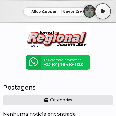
Alice Cooper - I Never Cry
Fale conosco via Whatsapp:
+55 (61) 98416-1126
Postagens
Categorias
Nenhuma notícia encontrada