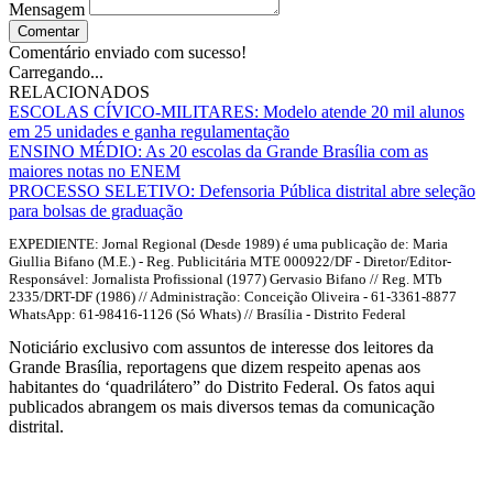
Mensagem
Comentar
Comentário enviado com sucesso!
Carregando...
RELACIONADOS
ESCOLAS CÍVICO-MILITARES: Modelo atende 20 mil alunos
em 25 unidades e ganha regulamentação
ENSINO MÉDIO: As 20 escolas da Grande Brasília com as
maiores notas no ENEM
PROCESSO SELETIVO: Defensoria Pública distrital abre seleção
para bolsas de graduação
EXPEDIENTE: Jornal Regional (Desde 1989) é uma publicação de: Maria
Giullia Bifano (M.E.) - Reg. Publicitária MTE 000922/DF - Diretor/Editor-
Responsável: Jornalista Profissional (1977) Gervasio Bifano // Reg. MTb
2335/DRT-DF (1986) // Administração: Conceição Oliveira - 61-3361-8877
WhatsApp: 61-98416-1126 (Só Whats) // Brasília - Distrito Federal
Noticiário exclusivo com assuntos de interesse dos leitores da
Grande Brasília, reportagens que dizem respeito apenas aos
habitantes do ‘quadrilátero” do Distrito Federal. Os fatos aqui
publicados abrangem os mais diversos temas da comunicação
distrital.