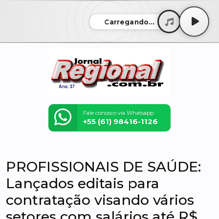
Carregando...
Fale conosco via Whatsapp:
+55 (61) 98416-1126
PROFISSIONAIS DE SAÚDE:
Lançados editais para
contratação visando vários
setores com salários até R$