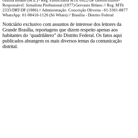
Giullia Bifano (M.E.) - Reg. Publicitária MTE 0922/DF Diretor/Editor-
Responsável: Jornalista Profissional (1977) Gervasio Bifano // Reg. MTb
2335/DRT-DF (1986) // Administração: Conceição Oliveira - 61-3361-8877
WhatsApp: 61-98416-1126 (Só Whats) // Brasília - Distrito Federal
Noticiário exclusivo com assuntos de interesse dos leitores da
Grande Brasília, reportagens que dizem respeito apenas aos
habitantes do ‘quadrilátero” do Distrito Federal. Os fatos aqui
publicados abrangem os mais diversos temas da comunicação
distrital.