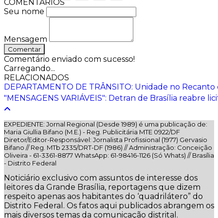
COMENTÁRIOS
Seu nome
Mensagem
Comentar
Comentário enviado com sucesso!
Carregando...
RELACIONADOS
DEPARTAMENTO DE TRÂNSITO: Unidade no Recanto das E
"MENSAGENS VARIÁVEIS": Detran de Brasília reabre lici
EXPEDIENTE: Jornal Regional (Desde 1989) é uma publicação de:
Maria Giullia Bifano (M.E.) - Reg. Publicitária MTE 0922/DF
Diretor/Editor-Responsável: Jornalista Profissional (1977) Gervasio
Bifano // Reg. MTb 2335/DRT-DF (1986) // Administração: Conceição
Oliveira - 61-3361-8877 WhatsApp: 61-98416-1126 (Só Whats) // Brasília
- Distrito Federal
Noticiário exclusivo com assuntos de interesse dos
leitores da Grande Brasília, reportagens que dizem
respeito apenas aos habitantes do ‘quadrilátero” do
Distrito Federal. Os fatos aqui publicados abrangem os
mais diversos temas da comunicação distrital.