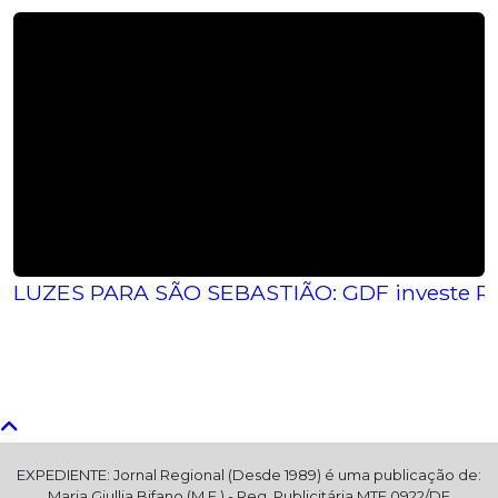
LUZES PARA SÃO SEBASTIÃO: GDF investe R$ 7
EXPEDIENTE: Jornal Regional (Desde 1989) é uma publicação de:
Maria Giullia Bifano (M.E.) - Reg. Publicitária MTE 0922/DF