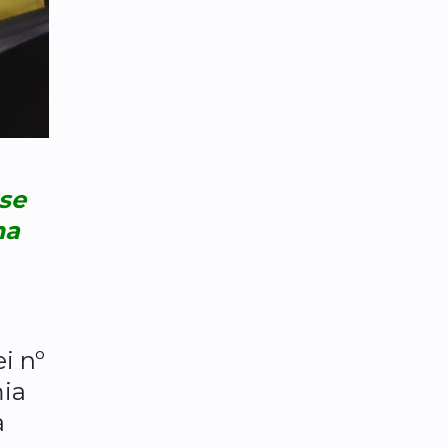
se
ma
i nº
mia
a