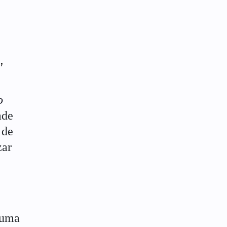
,
o
ade
 de
zar
 uma