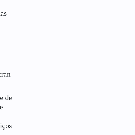
e
das
tran
de de
e
iços