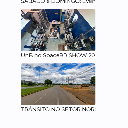
SÁBADO e DOMINGO: Eventos alteram o 
UnB no SpaceBR SHOW 2026: Hub de ino
TRÂNSITO NO SETOR NOROESTE: Bairro t