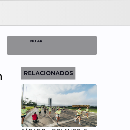
NO AR:
...
...
n
RELACIONADOS