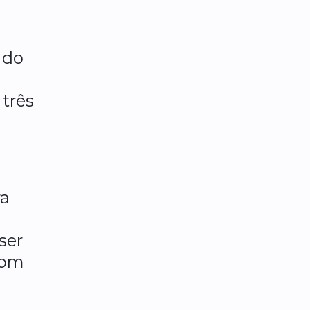
 do
três
ra
ser
com