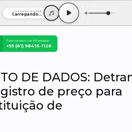
TOCANDO AGORA
Carregando...
Fale conosco via Whatsapp:
+55 (61) 98416-1126
O DE DADOS: Detra
registro de preço para
tituição de