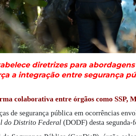
abelece diretrizes para abordagen
orça a integração entre segurança púb
 forma colaborativa entre órgãos como SSP,
as de segurança pública em ocorrências envol
l do Distrito Federal
(DODF) desta segunda-fe