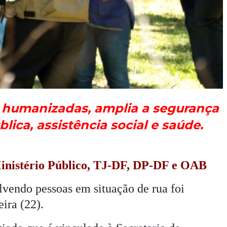
s humanizadas, amplia a segurança
lica, assistência social e saúde.
 Ministério Público, TJ-DF, DP-DF e OAB
vendo pessoas em situação de rua foi
ira (22).