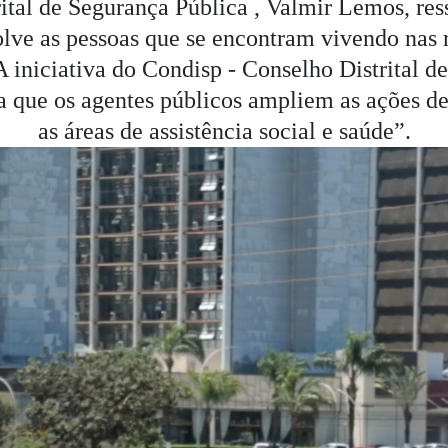
ital de Segurança Pública , Valmir Lemos, ress
olve as pessoas que se encontram vivendo nas 
 A iniciativa do Condisp - Conselho Distrital 
ra que os agentes públicos ampliem as ações d
as áreas de assistência social e saúde”.