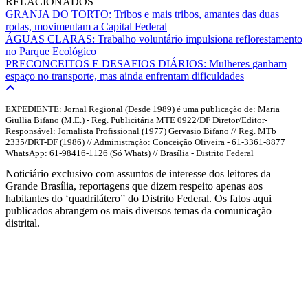
RELACIONADOS
GRANJA DO TORTO: Tribos e mais tribos, amantes das duas
rodas, movimentam a Capital Federal
ÁGUAS CLARAS: Trabalho voluntário impulsiona reflorestamento
no Parque Ecológico
PRECONCEITOS E DESAFIOS DIÁRIOS: Mulheres ganham
espaço no transporte, mas ainda enfrentam dificuldades
EXPEDIENTE: Jornal Regional (Desde 1989) é uma publicação de: Maria
Giullia Bifano (M.E.) - Reg. Publicitária MTE 0922/DF Diretor/Editor-
Responsável: Jornalista Profissional (1977) Gervasio Bifano // Reg. MTb
2335/DRT-DF (1986) // Administração: Conceição Oliveira - 61-3361-8877
WhatsApp: 61-98416-1126 (Só Whats) // Brasília - Distrito Federal
Noticiário exclusivo com assuntos de interesse dos leitores da
Grande Brasília, reportagens que dizem respeito apenas aos
habitantes do ‘quadrilátero” do Distrito Federal. Os fatos aqui
publicados abrangem os mais diversos temas da comunicação
distrital.