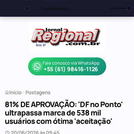
Sintonizando...
Fale conosco via WhatsApp
+55 (61) 98416-1126
Início
Postagens
81% DE APROVAÇÃO: 'DF no Ponto'
ultrapassa marca de 538 mil
usuários com ótima 'aceitação'
20/06/2026 às 09:45