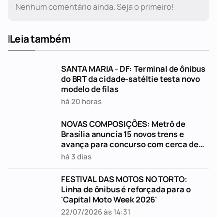
Nenhum comentário ainda. Seja o primeiro!
Leia também
SANTA MARIA - DF: Terminal de ônibus
do BRT da cidade-satéltie testa novo
modelo de filas
há 20 horas
NOVAS COMPOSIÇÕES: Metrô de
Brasília anuncia 15 novos trens e
avança para concurso com cerca de
290 vagas
há 3 dias
FESTIVAL DAS MOTOS NO TORTO:
Linha de ônibus é reforçada para o
'Capital Moto Week 2026'
22/07/2026 às 14:31