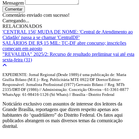
Mensagem
Comentar
Comentário enviado com sucesso!
Carregando...
RELACIONADOS
'CENTRAL 156' MUDA DE NOME: 'Central de Atendimento ao
Cidadão' passa a se chamar 'CentralDF'
SALÁRIOS DE R$ 15 MIL: TC-DF abre concurso; inscrições
começam em agosto
"REVALIDA" 2025/2: Recurso de resultado preliminar vai até esta
sexta-feira (31)
EXPEDIENTE: Jornal Regional (Desde 1989) é uma publicação de: Maria
Giullia Bifano (M.E.) - Reg. Publicitária MTE 0922/DF Diretor/Editor-
Responsável: Jornalista Profissional (1977) Gervasio Bifano // Reg. MTb
2335/DRT-DF (1986) // Administração: Conceição Oliveira - 61-3361-8877
WhatsApp: 61-98416-1126 (Só Whats) // Brasília - Distrito Federal
Noticiário exclusivo com assuntos de interesse dos leitores da
Grande Brasília, reportagens que dizem respeito apenas aos
habitantes do ‘quadrilátero” do Distrito Federal. Os fatos aqui
publicados abrangem os mais diversos temas da comunicação
distrital.