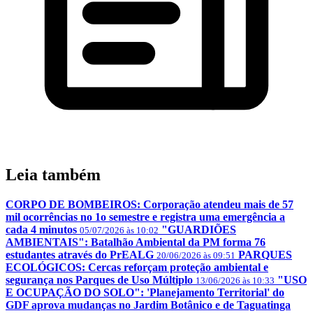
Leia também
CORPO DE BOMBEIROS: Corporação atendeu mais de 57
mil ocorrências no 1o semestre e registra uma emergência a
cada 4 minutos
"GUARDIÕES
05/07/2026 às 10:02
AMBIENTAIS": Batalhão Ambiental da PM forma 76
estudantes através do PrEALG
PARQUES
20/06/2026 às 09:51
ECOLÓGICOS: Cercas reforçam proteção ambiental e
segurança nos Parques de Uso Múltiplo
"USO
13/06/2026 às 10:33
E OCUPAÇÃO DO SOLO": 'Planejamento Territorial' do
GDF aprova mudanças no Jardim Botânico e de Taguatinga