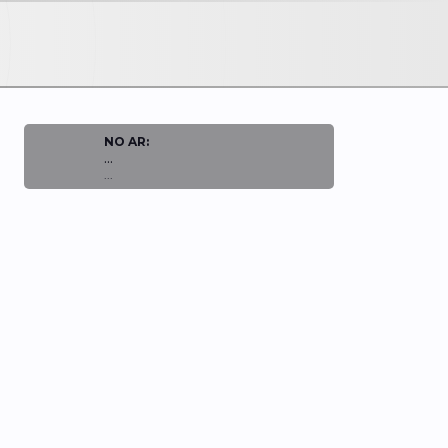
NO AR:
...
...