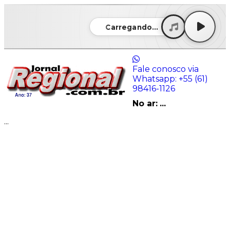
Carregando...
Fale conosco via
Whatsapp:
+55 (61)
98416-1126
No ar:
...
...