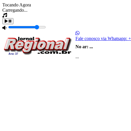
Tocando Agora
Carregando...
Fale conosco via Whatsapp:
+
No ar:
...
...