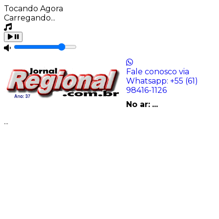
Tocando Agora
Carregando...
Fale conosco via
Whatsapp:
+55 (61)
98416-1126
No ar:
...
...