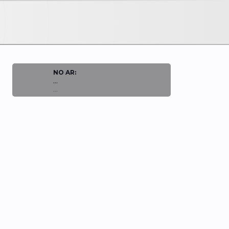
NO AR:
...
...