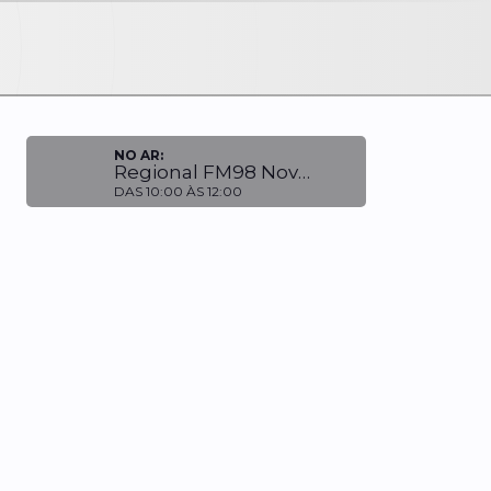
NO AR:
Regional FM98 NovaWeb
DAS 10:00 ÀS 12:00