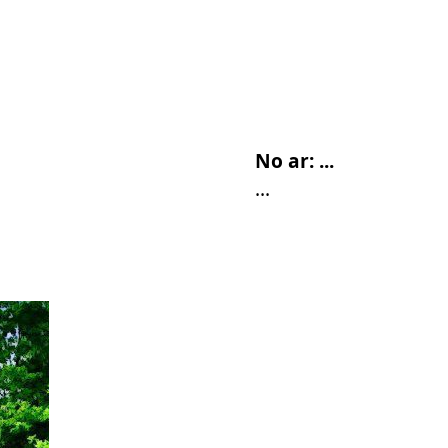
No ar:
...
...